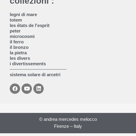
collezioni :
legni di mare
totem
les états de l'esprit
peter
microcosmi
il ferro
il bronzo
la pietra
les divers
i divertissements
─────────────────
sistema solare di arcetri
F
Y
L
a
o
i
c
u
n
e
t
k
b
u
e
o
b
d
o
e
i
© andrea mercedes melocco
k
n
Firenze – Italy