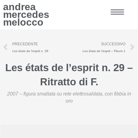
Vai
andrea
al
mercedes
contenuto
melocco
Precedente
PRECEDENTE
SUCCESSIVO
Les états de l’esprit n. 28
Les états de l’esprit – Fleurs 1
Les états de l’esprit n. 29 –
Ritratto di F.
2007 – figura smaltata su rete elettrosaldata, con fibbia in
oro