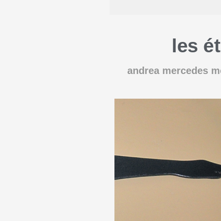
les ét
andrea mercedes m