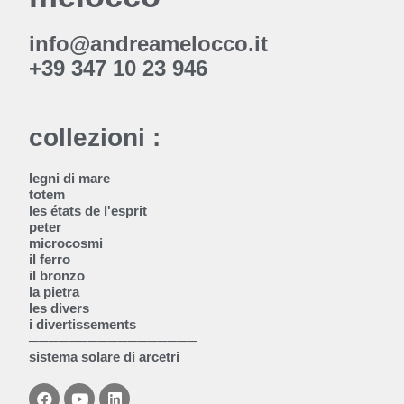
info@andreamelocco.it
+39 347 10 23 946
collezioni :
legni di mare
totem
les états de l'esprit
peter
microcosmi
il ferro
il bronzo
la pietra
les divers
i divertissements
─────────────────
sistema solare di arcetri
F
Y
L