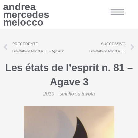
Vai
andrea
al
mercedes
contenuto
melocco
Precedente
PRECEDENTE
SUCCESSIVO
Les états de l’esprit n. 80 – Agave 2
Les états de l’esprit n. 82
Les états de l’esprit n. 81 –
Agave 3
2010
– smalto su tavola