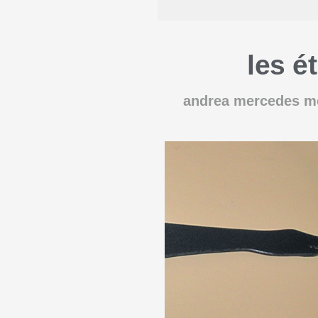
les ét
andrea mercedes m