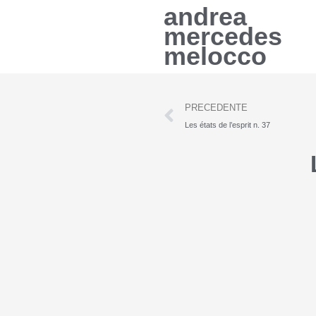
Vai
andrea
al
mercedes
contenuto
melocco
Precedente
PRECEDENTE
Les états de l’esprit n. 37