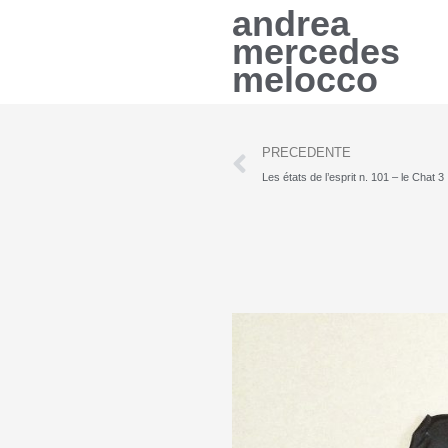
Vai
andrea
al
mercedes
contenuto
melocco
Precedente
PRECEDENTE
Les états de l’esprit n. 101 – le Chat 3